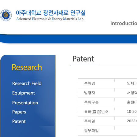
특허명
인체 
발명자
서형탁,
특허구분
출원(
특허(출원)번호
10-20
특허일
2023.
첨부파일